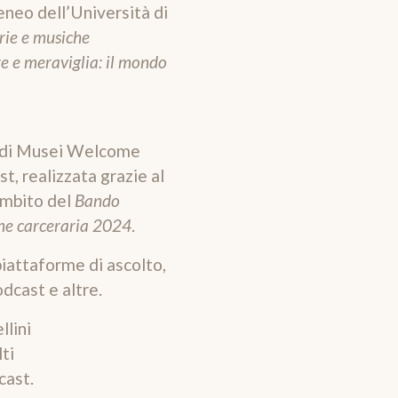
neo dell’Università di
rie e musiche
e e meraviglia: il mondo
o di Musei Welcome
t, realizzata grazie al
ambito del
Bando
one carceraria 2024
.
 piattaforme di ascolto,
dcast e altre.
llini
ti
cast
.