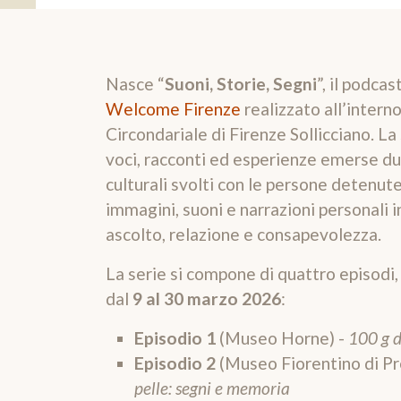
Nasce “
Suoni, Storie, Segni
”, il podcas
Welcome Firenze
realizzato all’intern
Circondariale di Firenze Sollicciano. La
voci, racconti ed esperienze emerse dur
culturali svolti con le persone detenu
immagini, suoni e narrazioni personali i
ascolto, relazione e consapevolezza.
La serie si compone di quattro episodi, 
dal
9 al 30 marzo 2026
:
Episodio 1
(Museo Horne) -
100 g d
Episodio 2
(Museo Fiorentino di Pre
pelle: segni e memoria