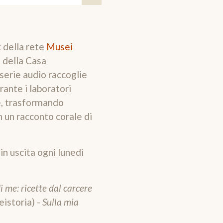
t della rete
Musei
o della Casa
 serie audio raccoglie
ante i laboratori
te, trasformando
n un racconto corale di
in uscita ogni lunedì
i me: ricette dal carcere
istoria) -
Sulla mia