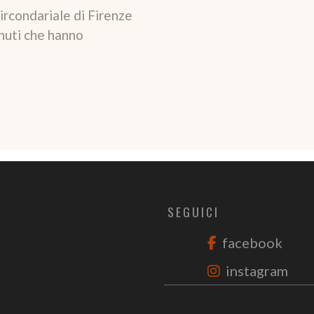
ircondariale di Firenze
enuti che hanno
SEGUICI
facebook
instagram