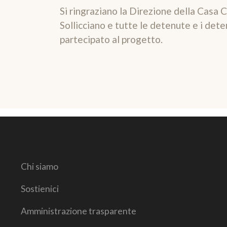
Si ringraziano la Direzione della Casa C
Sollicciano e tutte le detenute e i det
partecipato al progetto.
Chi siamo
Sostienici
Amministrazione trasparente