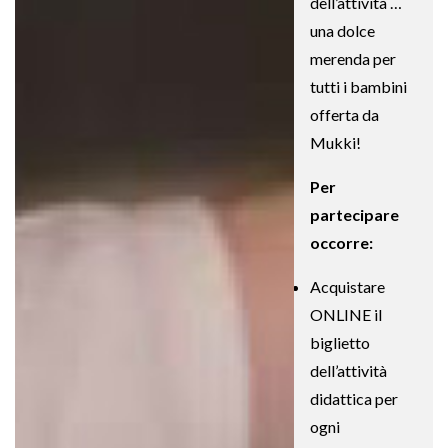
dell’attività …
una dolce
merenda per
tutti i bambini
offerta da
Mukki!
Per
partecipare
occorre:
Acquistare
ONLINE il
biglietto
dell’attività
didattica per
ogni