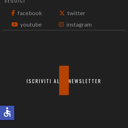
SEGUICI
facebook
twitter
youtube
instagram
ISCRIVITI ALLA NEWSLETTER
accessible