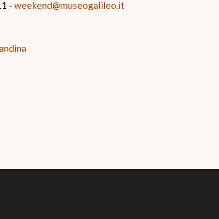
11 -
weekend@museogalileo.it
andina