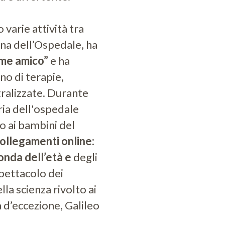
 varie attività tra
rna dell’Ospedale, ha
ome amico”
e ha
no di terapie,
tralizzate. Durante
ria dell'ospedale
o ai bambini del
 collegamenti online:
conda dell’età e
degli
spettacolo dei
la scienza rivolto ai
da d’eccezione, Galileo