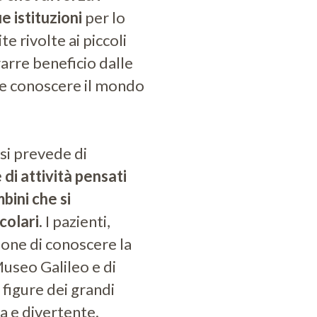
e istituzioni
per lo
e rivolte ai piccoli
arre beneficio dalle
, e conoscere il mondo
si prevede di
 di attività pensati
bini che si
colari.
I pazienti,
ione di conoscere la
Museo Galileo e di
 figure dei grandi
a e divertente.